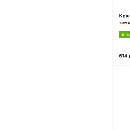
Крю
тем
В н
614 