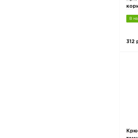
кор
В н
312 
Крю