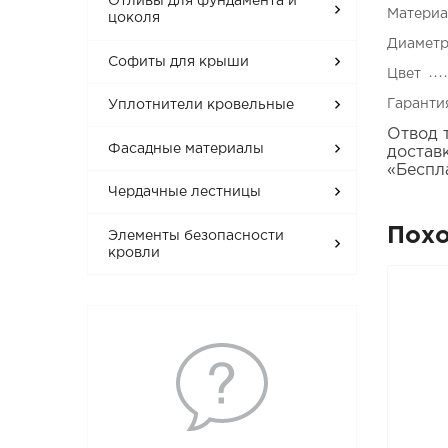
Отливы для фундамента и
Матери
цоколя
Диаметр
Софиты для крыши
Цвет
Гаранти
Уплотнители кровельные
Отвод 
Фасадные материалы
достав
«Беспл
Чердачные лестницы
Пох
Элементы безопасности
кровли