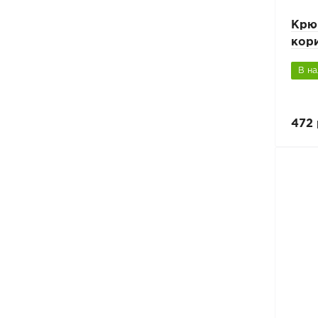
Крю
кор
В н
472 