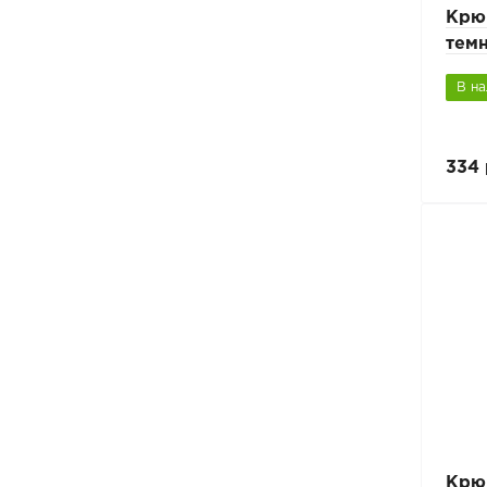
Крю
тем
В н
334 
Крю