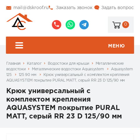
mail@dskroof.ru
Заказать звонок
Задать вопрос
0
8
8
@dskroof
(495)
(985)
773-
206-
МЕНЮ
99-
34-
94
57
Главная
Каталог
Водостоки для крыши
Металлические
водостоки
Металлические водостоки Aquasystem
Aquasystem
125
125 90 мм
Крюк универсальный с комплектом крепления
AQUASYSTEM покрытие PURAL MATT, серый RR 23 D 125/90 мм
Крюк универсальный с
комплектом крепления
AQUASYSTEM покрытие PURAL
MATT, серый RR 23 D 125/90 мм