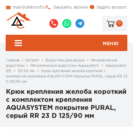
mail@dskroof.ru
Заказать звонок
Задать вопрос
0
8
8
@dskroof
(495)
(985)
773-
206-
МЕНЮ
99-
34-
94
57
Главная
Каталог
Водостоки для крыши
Металлические
водостоки
Металлические водостоки Aquasystem
Aquasystem
125
125 90 мм
Крюк крепления желоба короткий с
комплектом крепления AQUASYSTEM покрытие PURAL, серый RR 23
D 125/90 мм
Крюк крепления желоба короткий
с комплектом крепления
AQUASYSTEM покрытие PURAL,
серый RR 23 D 125/90 мм