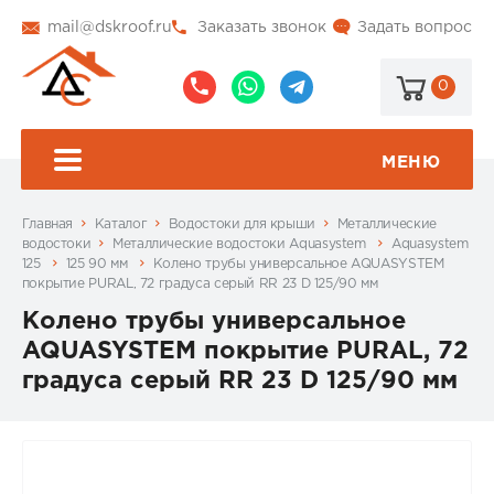
mail@dskroof.ru
Заказать звонок
Задать вопрос
0
8
8
@dskroof
(495)
(985)
773-
206-
МЕНЮ
99-
34-
94
57
Главная
Каталог
Водостоки для крыши
Металлические
водостоки
Металлические водостоки Aquasystem
Aquasystem
125
125 90 мм
Колено трубы универсальное AQUASYSTEM
покрытие PURAL, 72 градуса серый RR 23 D 125/90 мм
Колено трубы универсальное
AQUASYSTEM покрытие PURAL, 72
градуса серый RR 23 D 125/90 мм