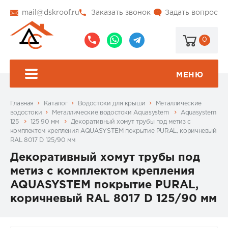
mail@dskroof.ru
Заказать звонок
Задать вопрос
0
8
8
@dskroof
(495)
(985)
773-
206-
МЕНЮ
99-
34-
94
57
Главная
Каталог
Водостоки для крыши
Металлические
водостоки
Металлические водостоки Aquasystem
Aquasystem
125
125 90 мм
Декоративный хомут трубы под метиз с
комплектом крепления AQUASYSTEM покрытие PURAL, коричневый
RAL 8017 D 125/90 мм
Декоративный хомут трубы под
метиз с комплектом крепления
AQUASYSTEM покрытие PURAL,
коричневый RAL 8017 D 125/90 мм