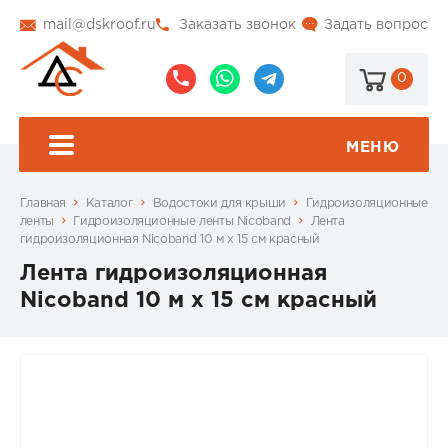
mail@dskroof.ru
Заказать звонок
Задать вопрос
0
8
8
@dskroof
(495)
(985)
773-
206-
МЕНЮ
99-
34-
94
57
Главная
Каталог
Водостоки для крыши
Гидроизоляционные
ленты
Гидроизоляционные ленты Nicoband
Лента
гидроизоляционная Nicoband 10 м х 15 см красный
Лента гидроизоляционная
Nicoband 10 м х 15 см красный