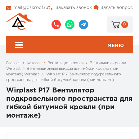
mail@dskroof.ru
Заказать звонок
Задать вопрос
0
8
8
@dskroof
(495)
(985)
773-
206-
МЕНЮ
99-
34-
94
57
Главная
Каталог
Вентиляция кровли
Вентиляция кровли
Wirplast
Вентиляционные выходы для гибкой кровли (при
монтаже) Wirplast
Wirplast P17 Вентилятор подкровельного
пространства для гибкой битумной кровли (при монтаже)
Wirplast P17 Вентилятор
подкровельного пространства для
гибкой битумной кровли (при
монтаже)