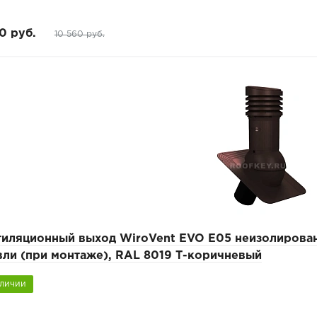
0 руб.
10 560 руб.
тиляционный выход WiroVent EVO E05 неизолирован
вли (при монтаже), RAL 8019 Т-коричневый
аличии