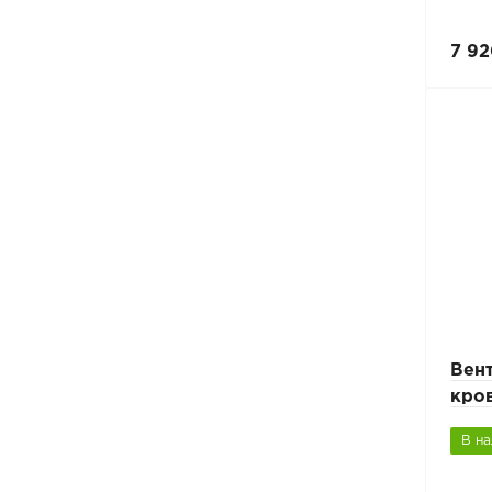
7 92
Вен
кро
В н