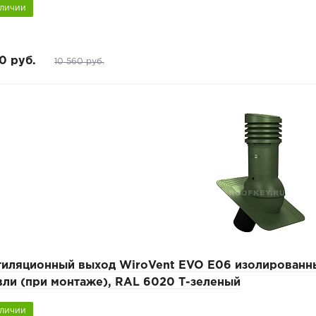
аличии
0 руб.
10 560 руб.
тиляционный выход WiroVent EVO E06 изолированны
вли (при монтаже), RAL 6020 Т-зеленый
аличии