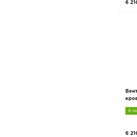
6 21
Вен
кро
В н
6 21