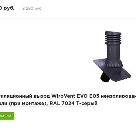
0 руб.
8 280 руб.
тиляционный выход WiroVent EVO E05 неизолирован
ли (при монтаже), RAL 7024 Т-серый
аличии