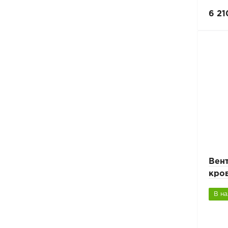
6 21
Вен
кров
В н