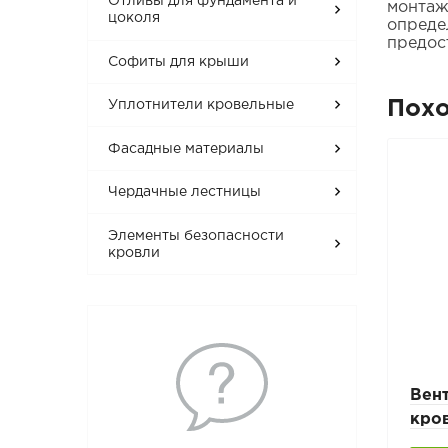
Отливы для фундамента и
монтаж
цоколя
опреде
предос
Софиты для крыши
Пох
Уплотнители кровельные
Фасадные материалы
Чердачные лестницы
Элементы безопасности
кровли
Вен
кро