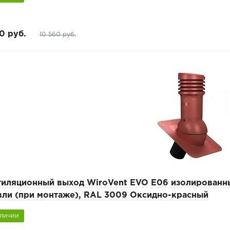
0 руб.
10 560 руб.
тиляционный выход WiroVent EVO E06 изолированны
вли (при монтаже), RAL 3009 Оксидно-красный
аличии