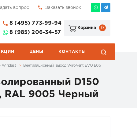
адать вопрос
Заказать звонок
8 (495) 773-99-94
0
Корзина
8 (985) 206-34-57
АКЦИИ
ЦЕНЫ
КОНТАКТЫ
 Wirplast
Вентиляционный выход WiroVent EVO E05
золированный D150
), RAL 9005 Черный