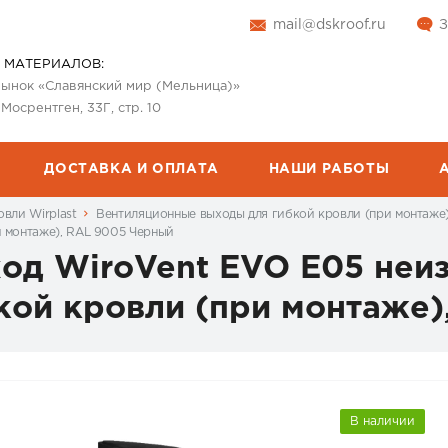
mail@dskroof.ru
З
 МАТЕРИАЛОВ:
 рынок «Славянский мир (Мельница)»
 Мосрентген, 33Г, стр. 10
ДОСТАВКА И ОПЛАТА
НАШИ РАБОТЫ
вли Wirplast
Вентиляционные выходы для гибкой кровли (при монтаже)
и монтаже), RAL 9005 Черный
од WiroVent EVO E05 неи
кой кровли (при монтаже
В наличии