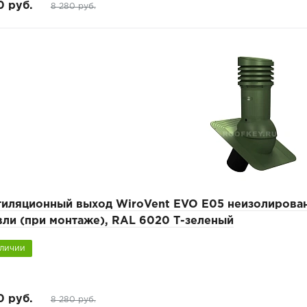
0 руб.
8 280 руб.
тиляционный выход WiroVent EVO E05 неизолирован
вли (при монтаже), RAL 6020 Т-зеленый
аличии
0 руб.
8 280 руб.