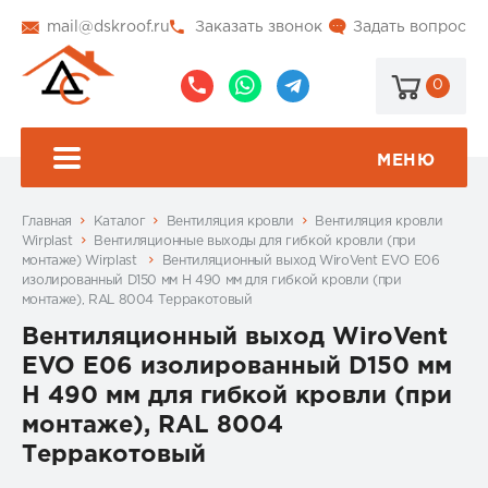
mail@dskroof.ru
Заказать звонок
Задать вопрос
0
8
8
@dskroof
(495)
(985)
773-
206-
МЕНЮ
99-
34-
94
57
Главная
Каталог
Вентиляция кровли
Вентиляция кровли
Wirplast
Вентиляционные выходы для гибкой кровли (при
монтаже) Wirplast
Вентиляционный выход WiroVent EVO E06
изолированный D150 мм Н 490 мм для гибкой кровли (при
монтаже), RAL 8004 Терракотовый
Вентиляционный выход WiroVent
EVO E06 изолированный D150 мм
Н 490 мм для гибкой кровли (при
монтаже), RAL 8004
Терракотовый