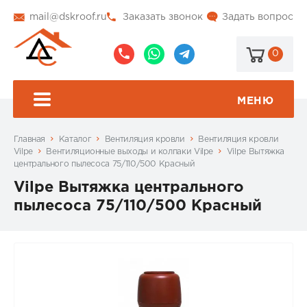
mail@dskroof.ru
Заказать звонок
Задать вопрос
0
8
8
@dskroof
(495)
(985)
773-
206-
МЕНЮ
99-
34-
94
57
Главная
Каталог
Вентиляция кровли
Вентиляция кровли
Vilpe
Вентиляционные выходы и колпаки Vilpe
Vilpe Вытяжка
центрального пылесоса 75/110/500 Красный
Vilpe Вытяжка центрального
пылесоса 75/110/500 Красный