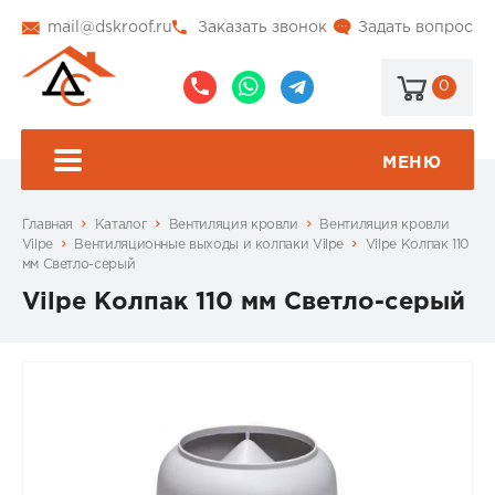
mail@dskroof.ru
Заказать звонок
Задать вопрос
0
8
8
@dskroof
(495)
(985)
773-
206-
МЕНЮ
99-
34-
94
57
Главная
Каталог
Вентиляция кровли
Вентиляция кровли
Vilpe
Вентиляционные выходы и колпаки Vilpe
Vilpe Колпак 110
мм Светло-серый
Vilpe Колпак 110 мм Светло-серый