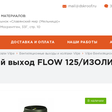
mail@dskroof.ru
З
 МАТЕРИАЛОВ:
 рынок «Славянский мир (Мельница)»
 Мосрентген, 33Г, стр. 10
ДОСТАВКА И ОПЛАТА
НАШИ РАБОТЫ
вли Vilpe
Вентиляционные выходы и колпаки Vilpe
Vilpe Вентиляци
ый выход FLOW 125/ИЗОЛ
В наличии