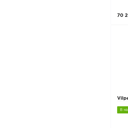
70 2
Vil
В н