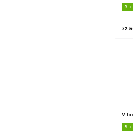
В н
72 5
Vilp
В н