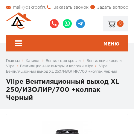
mail@dskroof.ru
Заказать звонок
Задать вопрос
0
8
8
@dskroof
(495)
(985)
773-
206-
МЕНЮ
99-
34-
94
57
Главная
Каталог
Вентиляция кровли
Вентиляция кровли
Vilpe
Вентиляционные выходы и колпаки Vilpe
Vilpe
Вентиляционный выход XL 250/ИЗОЛИР/700 +колпак Черный
Vilpe Вентиляционный выход XL
250/ИЗОЛИР/700 +колпак
Черный