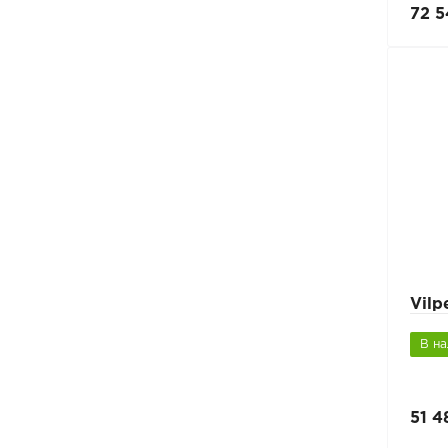
72 5
Vil
В н
51 4