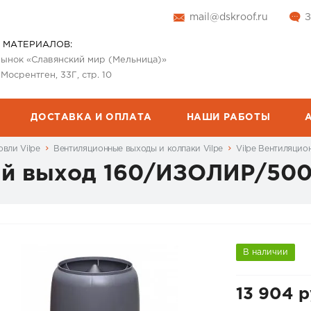
mail@dskroof.ru
З
 МАТЕРИАЛОВ:
 рынок «Славянский мир (Мельница)»
 Мосрентген, 33Г, стр. 10
ДОСТАВКА И ОПЛАТА
НАШИ РАБОТЫ
вли Vilpe
Вентиляционные выходы и колпаки Vilpe
Vilpe Вентиляци
ый выход 160/ИЗОЛИР/500
В наличии
13 904 р