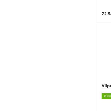
72 5
Vil
В н