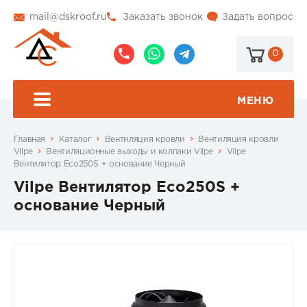
mail@dskroof.ru
Заказать звонок
Задать вопрос
0
8
8
@dskroof
(495)
(985)
773-
206-
МЕНЮ
99-
34-
94
57
Главная
Каталог
Вентиляция кровли
Вентиляция кровли
Vilpe
Вентиляционные выходы и колпаки Vilpe
Vilpe
Вентилятор Eco250S + основание Черный
Vilpe Вентилятор Eco250S +
основание Черный