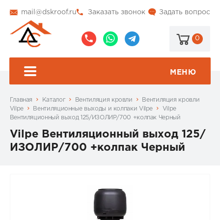
mail@dskroof.ru
Заказать звонок
Задать вопрос
0
8
8
@dskroof
(495)
(985)
773-
206-
МЕНЮ
99-
34-
94
57
Главная
Каталог
Вентиляция кровли
Вентиляция кровли
Vilpe
Вентиляционные выходы и колпаки Vilpe
Vilpe
Вентиляционный выход 125/ИЗОЛИР/700 +колпак Черный
Vilpe Вентиляционный выход 125/
ИЗОЛИР/700 +колпак Черный