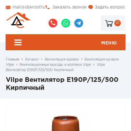
mail@dskroof.ru
Заказать звонок
Задать вопрос
0
8
8
@dskroof
(495)
(985)
773-
206-
МЕНЮ
99-
34-
94
57
Главная
Каталог
Вентиляция кровли
Вентиляция кровли
Vilpe
Вентиляционные выходы и колпаки Vilpe
Vilpe
Вентилятор Е190Р/125/500 Кирпичный
Vilpe Вентилятор Е190Р/125/500
Кирпичный