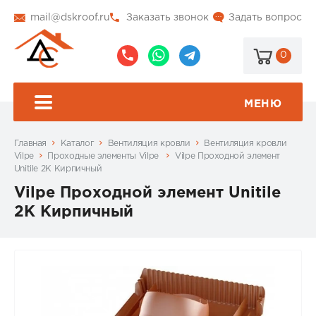
mail@dskroof.ru
Заказать звонок
Задать вопрос
0
8
8
@dskroof
(495)
(985)
773-
206-
МЕНЮ
99-
34-
94
57
Главная
Каталог
Вентиляция кровли
Вентиляция кровли
Vilpe
Проходные элементы Vilpe
Vilpe Проходной элемент
Unitile 2K Кирпичный
Vilpe Проходной элемент Unitile
2K Кирпичный