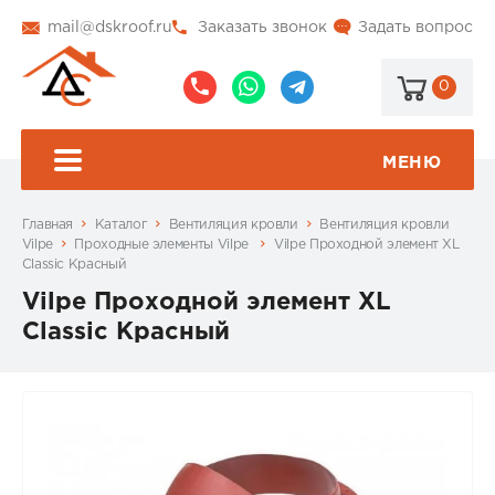
mail@dskroof.ru
Заказать звонок
Задать вопрос
0
8
8
@dskroof
(495)
(985)
773-
206-
МЕНЮ
99-
34-
94
57
Главная
Каталог
Вентиляция кровли
Вентиляция кровли
Vilpe
Проходные элементы Vilpe
Vilpe Проходной элемент XL
Classic Красный
Vilpe Проходной элемент XL
Classic Красный