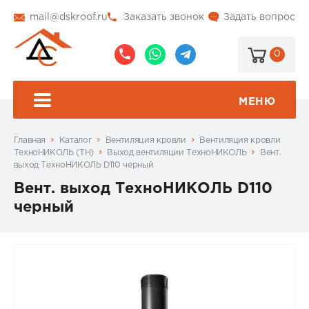
mail@dskroof.ru
Заказать звонок
Задать вопрос
0
8
8
@dskroof
(495)
(985)
773-
206-
МЕНЮ
99-
34-
94
57
Главная
Каталог
Вентиляция кровли
Вентиляция кровли
ТехноНИКОЛЬ (ТН)
Выход вентиляции ТехноНИКОЛЬ
Вент.
выход ТехноНИКОЛЬ D110 черный
Вент. выход ТехноНИКОЛЬ D110
черный