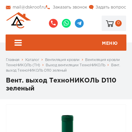
mail@dskroof.ru
Заказать звонок
Задать вопрос
0
8
8
@dskroof
(495)
(985)
773-
206-
МЕНЮ
99-
34-
94
57
Главная
Каталог
Вентиляция кровли
Вентиляция кровли
ТехноНИКОЛЬ (ТН)
Выход вентиляции ТехноНИКОЛЬ
Вент.
выход ТехноНИКОЛЬ D110 зеленый
Вент. выход ТехноНИКОЛЬ D110
зеленый