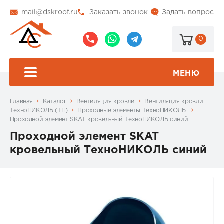
mail@dskroof.ru
Заказать звонок
Задать вопрос
0
8
8
@dskroof
(495)
(985)
773-
206-
МЕНЮ
99-
34-
94
57
Главная
Каталог
Вентиляция кровли
Вентиляция кровли
ТехноНИКОЛЬ (ТН)
Проходные элементы ТехноНИКОЛЬ
Проходной элемент SKAT кровельный ТехноНИКОЛЬ синий
Проходной элемент SKAT
кровельный ТехноНИКОЛЬ синий