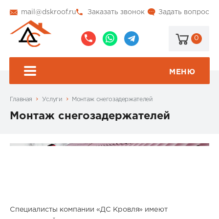
mail@dskroof.ru
Заказать звонок
Задать вопрос
0
8
8
@dskroof
(495)
(985)
773-
206-
МЕНЮ
99-
34-
94
57
Главная
Услуги
Монтаж снегозадержателей
Монтаж снегозадержателей
Специалисты компании «ДС Кровля» имеют