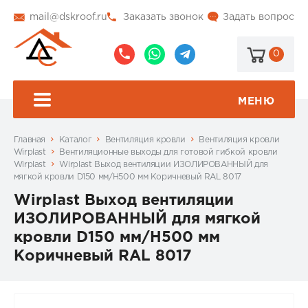
mail@dskroof.ru
Заказать звонок
Задать вопрос
0
8
8
@dskroof
(495)
(985)
773-
206-
МЕНЮ
99-
34-
94
57
Главная
Каталог
Вентиляция кровли
Вентиляция кровли
Wirplast
Вентиляционные выходы для готовой гибкой кровли
Wirplast
Wirplast Выход вентиляции ИЗОЛИРОВАННЫЙ для
мягкой кровли D150 мм/H500 мм Коричневый RAL 8017
Wirplast Выход вентиляции
ИЗОЛИРОВАННЫЙ для мягкой
кровли D150 мм/H500 мм
Коричневый RAL 8017