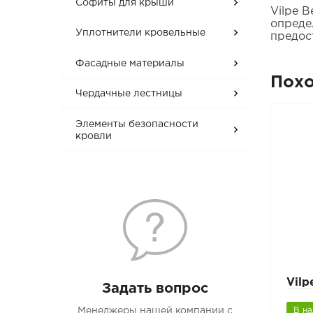
Софиты для крыши
Vilpe 
опреде
Уплотнители кровельные
предос
Фасадные материалы
Пох
Чердачные лестницы
Элементы безопасности
кровли
Vilp
Задать вопрос
Менеджеры нашей компании с
В н