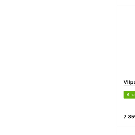
Vilp
В н
7 85