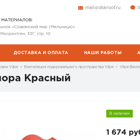
mail@dskroof.ru
З
 МАТЕРИАЛОВ:
 рынок «Славянский мир (Мельница)»
 Мосрентген, 33Г, стр. 10
ДОСТАВКА И ОПЛАТА
НАШИ РАБОТЫ
вли Vilpe
Вентиляция подкровельного пространства Vilpe
Vilpe Вен
uopa Красный
В наличии
1 674 ру