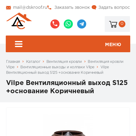
mail@dskroof.ru
Заказать звонок
Задать вопрос
0
8
8
@dskroof
(495)
(985)
773-
206-
МЕНЮ
99-
34-
94
57
Главная
Каталог
Вентиляция кровли
Вентиляция кровли
Vilpe
Вентиляционные выходы и колпаки Vilpe
Vilpe
Вентиляционный выход S125 +основание Коричневый
Vilpe Вентиляционный выход S125
+основание Коричневый