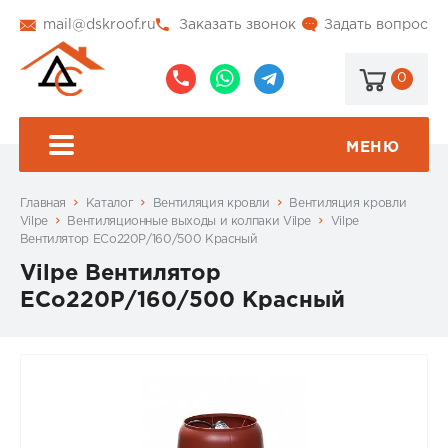
mail@dskroof.ru
Заказать звонок
Задать вопрос
0
8
8
@dskroof
(495)
(985)
773-
206-
МЕНЮ
99-
34-
94
57
Главная
Каталог
Вентиляция кровли
Вентиляция кровли
Vilpe
Вентиляционные выходы и колпаки Vilpe
Vilpe
Вентилятор ECo220Р/160/500 Красный
Vilpe Вентилятор
ECo220Р/160/500 Красный