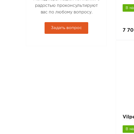
радостью проконсультируют
В н
вас по любому вопросу.
Задать вопрос
7 70
Vil
В н