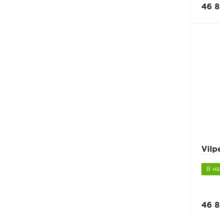
46 8
Vil
В н
46 8