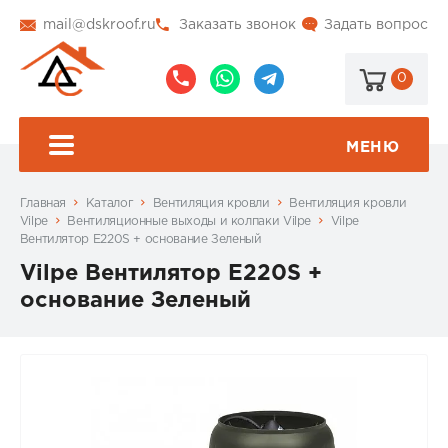
mail@dskroof.ru
Заказать звонок
Задать вопрос
0
8
8
@dskroof
(495)
(985)
773-
206-
МЕНЮ
99-
34-
94
57
Главная
Каталог
Вентиляция кровли
Вентиляция кровли
Vilpe
Вентиляционные выходы и колпаки Vilpe
Vilpe
Вентилятор E220S + основание Зеленый
Vilpe Вентилятор E220S +
основание Зеленый