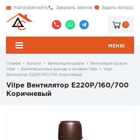
mail@dskroof.ru
Заказать звонок
Задать вопрос
0
8
8
@dskroof
(495)
(985)
773-
206-
МЕНЮ
99-
34-
94
57
Главная
Каталог
Вентиляция кровли
Вентиляция кровли
Vilpe
Вентиляционные выходы и колпаки Vilpe
Vilpe
Вентилятор Е220Р/160/700 Коричневый
Vilpe Вентилятор Е220Р/160/700
Коричневый