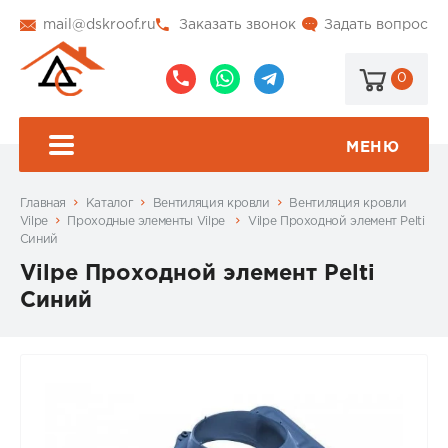
mail@dskroof.ru
Заказать звонок
Задать вопрос
0
8
8
@dskroof
(495)
(985)
773-
206-
МЕНЮ
99-
34-
94
57
Главная
Каталог
Вентиляция кровли
Вентиляция кровли
Vilpe
Проходные элементы Vilpe
Vilpe Проходной элемент Pelti
Синий
Vilpe Проходной элемент Pelti
Синий