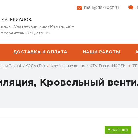
mail@dskroof.ru
З
 МАТЕРИАЛОВ:
 рынок «Славянский мир (Мельница)»
 Мосрентген, 33Г, стр. 10
ДОСТАВКА И ОПЛАТА
НАШИ РАБОТЫ
овли ТехноНИКОЛЬ (ТН)
Кровельные вентили KTV ТехноНИКОЛЬ
ТЕ
яция, Кровельный венти
В наличии