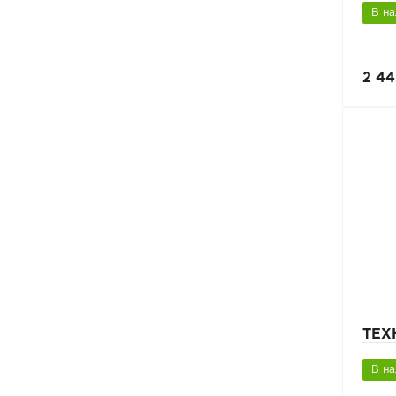
В н
2 44
ТЕХ
В н