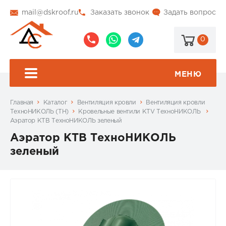
mail@dskroof.ru
Заказать звонок
Задать вопрос
0
8
8
@dskroof
(495)
(985)
773-
206-
МЕНЮ
99-
34-
94
57
Главная
Каталог
Вентиляция кровли
Вентиляция кровли
ТехноНИКОЛЬ (ТН)
Кровельные вентили KTV ТехноНИКОЛЬ
Аэратор КТВ ТехноНИКОЛЬ зеленый
Аэратор КТВ ТехноНИКОЛЬ
зеленый