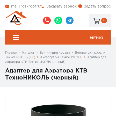
mail@dskroof.ru
Заказать звонок
Задать вопрос
0
8
8
@dskroof
(495)
(985)
773-
206-
МЕНЮ
99-
34-
94
57
Главная
Каталог
Вентиляция кровли
Вентиляция кровли
ТехноНИКОЛЬ (ТН)
Аксессуары ТехноНИКОЛЬ
Адаптер для
Аэратора КТВ ТехноНИКОЛЬ (черный)
Адаптер для Аэратора КТВ
ТехноНИКОЛЬ (черный)