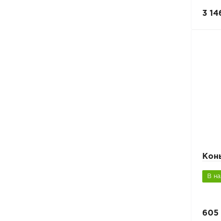
3 14
Кон
В н
605 