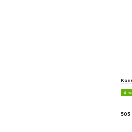
Кон
В н
505 