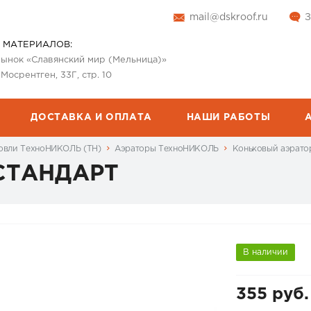
mail@dskroof.ru
З
 МАТЕРИАЛОВ:
 рынок «Славянский мир (Мельница)»
 Мосрентген, 33Г, стр. 10
ДОСТАВКА И ОПЛАТА
НАШИ РАБОТЫ
овли ТехноНИКОЛЬ (ТН)
Аэраторы ТехноНИКОЛЬ
Коньковый аэрат
 СТАНДАРТ
В наличии
355 руб.