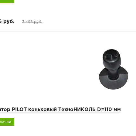
6 руб.
3 496 руб.
атор PILOT коньковый ТехноНИКОЛЬ D=110 мм
аличии