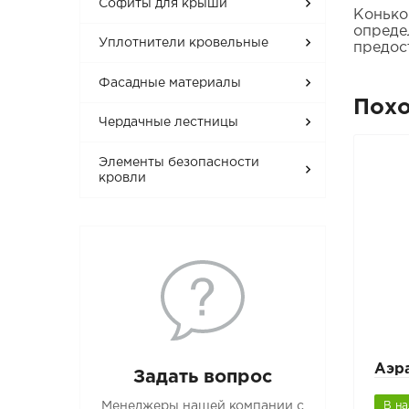
Софиты для крыши
Конько
опреде
Уплотнители кровельные
предос
Фасадные материалы
Пох
Чердачные лестницы
Элементы безопасности
кровли
Аэр
Задать вопрос
Менеджеры нашей компании с
В н