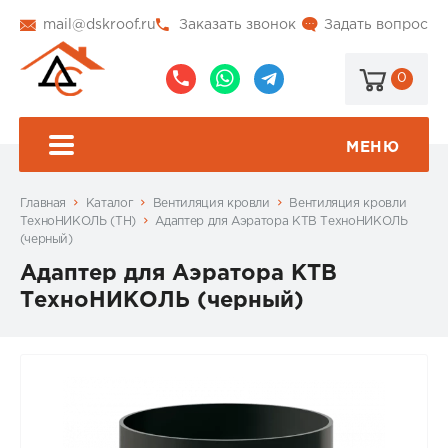
mail@dskroof.ru
Заказать звонок
Задать вопрос
0
8
8
@dskroof
(495)
(985)
773-
206-
МЕНЮ
99-
34-
94
57
Главная
Каталог
Вентиляция кровли
Вентиляция кровли
ТехноНИКОЛЬ (ТН)
Адаптер для Аэратора КТВ ТехноНИКОЛЬ
(черный)
Адаптер для Аэратора КТВ
ТехноНИКОЛЬ (черный)