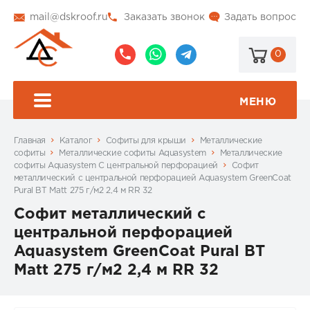
mail@dskroof.ru
Заказать звонок
Задать вопрос
0
8
8
@dskroof
(495)
(985)
773-
206-
МЕНЮ
99-
34-
94
57
Главная
Каталог
Софиты для крыши
Металлические
софиты
Металлические софиты Aquasystem
Металлические
софиты Aquasystem С центральной перфорацией
Софит
металлический с центральной перфорацией Aquasystem GreenCoat
Pural BT Matt 275 г/м2 2,4 м RR 32
Софит металлический с
центральной перфорацией
Aquasystem GreenCoat Pural BT
Matt 275 г/м2 2,4 м RR 32