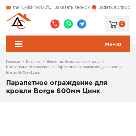
mail@dskroof.ru
Заказать звонок
Задать вопрос
0
8
8
@dskroof
(495)
(985)
773-
206-
МЕНЮ
99-
34-
94
57
Главная
Каталог
Элементы безопасности кровли
Кровельные ограждения
Парапетное ограждение для кровли
Borge 600мм Цинк
Парапетное ограждение для
кровли Borge 600мм Цинк