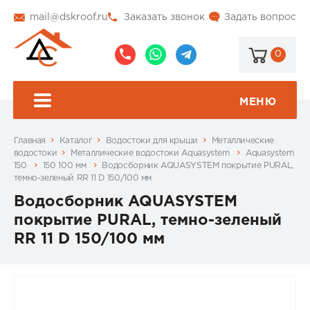
mail@dskroof.ru
Заказать звонок
Задать вопрос
0
8
8
@dskroof
(495)
(985)
773-
206-
МЕНЮ
99-
34-
94
57
Главная
Каталог
Водостоки для крыши
Металлические
водостоки
Металлические водостоки Aquasystem
Aquasystem
150
150 100 мм
Водосборник AQUASYSTEM покрытие PURAL,
темно-зеленый RR 11 D 150/100 мм
Водосборник AQUASYSTEM
покрытие PURAL, темно-зеленый
RR 11 D 150/100 мм