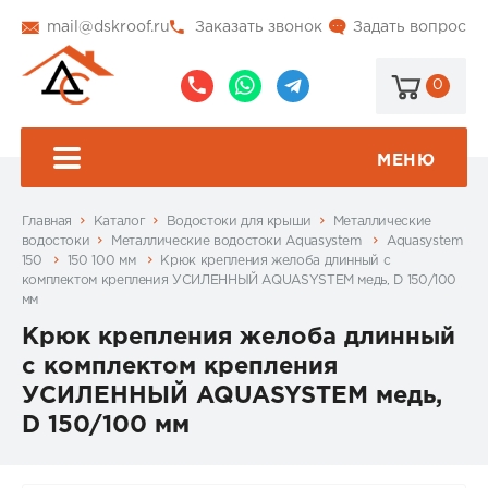
mail@dskroof.ru
Заказать звонок
Задать вопрос
0
8
8
@dskroof
(495)
(985)
773-
206-
МЕНЮ
99-
34-
94
57
Главная
Каталог
Водостоки для крыши
Металлические
водостоки
Металлические водостоки Aquasystem
Aquasystem
150
150 100 мм
Крюк крепления желоба длинный с
комплектом крепления УСИЛЕННЫЙ AQUASYSTEM медь, D 150/100
мм
Крюк крепления желоба длинный
с комплектом крепления
УСИЛЕННЫЙ AQUASYSTEM медь,
D 150/100 мм