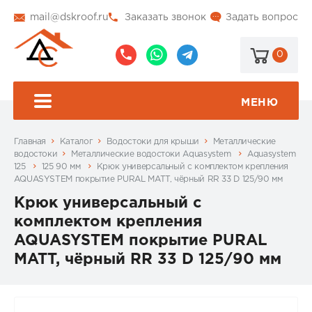
mail@dskroof.ru
Заказать звонок
Задать вопрос
0
8
8
@dskroof
(495)
(985)
773-
206-
МЕНЮ
99-
34-
94
57
Главная
Каталог
Водостоки для крыши
Металлические
водостоки
Металлические водостоки Aquasystem
Aquasystem
125
125 90 мм
Крюк универсальный с комплектом крепления
AQUASYSTEM покрытие PURAL MATT, чёрный RR 33 D 125/90 мм
Крюк универсальный с
комплектом крепления
AQUASYSTEM покрытие PURAL
MATT, чёрный RR 33 D 125/90 мм